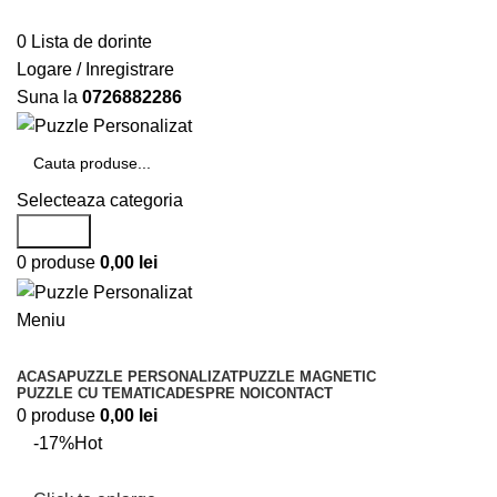
Telefon si Whatsapp
0726.88.22.86
0
Lista de dorinte
Logare / Inregistrare
Suna la
0726882286
Selecteaza categoria
Search
0
produse
0,00
lei
Meniu
Categorii de produse
ACASA
PUZZLE PERSONALIZAT
PUZZLE MAGNETIC
PUZZLE CU TEMATICA
DESPRE NOI
CONTACT
0
produse
0,00
lei
-17%
Hot