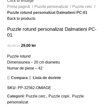
Click to enlarge
Prima pagină
Puzzle personalizat
Puzzle cerc
Puzzle rotund personalizat Dalmatieni PC-01
Back to products
Puzzle rotund personalizat Dalmatieni PC-
01
Prețul
Prețul
29,00
lei
35,00
lei
inițial
curent
Puzzle rotund
a
este:
Dimensiunea – 20 cm diametru
fost:
29,00 lei.
Numar de piese – 42
35,00 lei.
Compara
Lista de dorinte
SKU:
PP-32562-OMIAGE
Categorii:
Puzzle cerc
,
Puzzle copii
,
Puzzle
personalizat