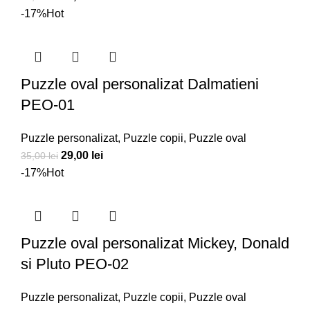
inițial
curent
-17%
Hot
a
este:
fost:
29,00 lei.
35,00 lei.
Puzzle oval personalizat Dalmatieni
PEO-01
Puzzle personalizat
,
Puzzle copii
,
Puzzle oval
Prețul
Prețul
29,00
lei
35,00
lei
inițial
curent
-17%
Hot
a
este:
fost:
29,00 lei.
35,00 lei.
Puzzle oval personalizat Mickey, Donald
si Pluto PEO-02
Puzzle personalizat
,
Puzzle copii
,
Puzzle oval