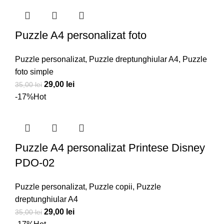
Puzzle A4 personalizat foto
Puzzle personalizat
,
Puzzle dreptunghiular A4
,
Puzzle
foto simple
Prețul
Prețul
29,00
lei
35,00
lei
inițial
curent
-17%
Hot
a
este:
fost:
29,00 lei.
35,00 lei.
Puzzle A4 personalizat Printese Disney
PDO-02
Puzzle personalizat
,
Puzzle copii
,
Puzzle
dreptunghiular A4
Prețul
Prețul
29,00
lei
35,00
lei
inițial
curent