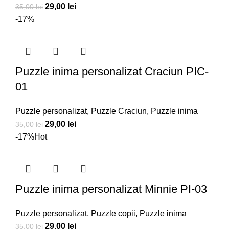
Prețul
Prețul
29,00
lei
35,00
lei
inițial
curent
-17%
a
este:
fost:
29,00 lei.
35,00 lei.
Puzzle inima personalizat Craciun PIC-
01
Puzzle personalizat
,
Puzzle Craciun
,
Puzzle inima
Prețul
Prețul
29,00
lei
35,00
lei
inițial
curent
-17%
Hot
a
este:
fost:
29,00 lei.
35,00 lei.
Puzzle inima personalizat Minnie PI-03
Puzzle personalizat
,
Puzzle copii
,
Puzzle inima
Prețul
Prețul
29,00
lei
35,00
lei