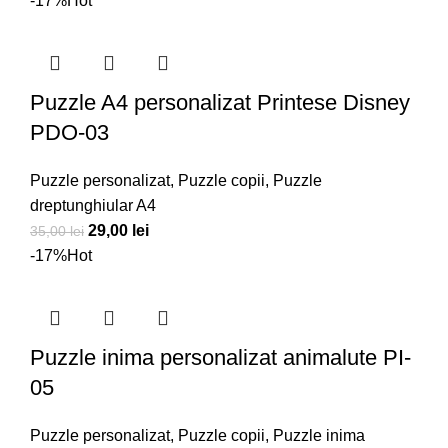
-17%
Hot
a
este:
fost:
29,00 lei.
35,00 lei.
Puzzle A4 personalizat Printese Disney
PDO-03
Puzzle personalizat
,
Puzzle copii
,
Puzzle
dreptunghiular A4
Prețul
Prețul
29,00
lei
35,00
lei
inițial
curent
-17%
Hot
a
este:
fost:
29,00 lei.
35,00 lei.
Puzzle inima personalizat animalute PI-
05
Puzzle personalizat
,
Puzzle copii
,
Puzzle inima