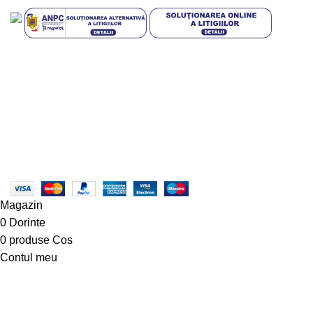
Plata in rate prin TBI Bank
Mai multe informatii
Condiții generale pentru clienții
TBI Bank
Design with 💕 by
AIDEV AGENCY
2024.
Magazin
0
Dorinte
0
produse
Cos
Contul meu