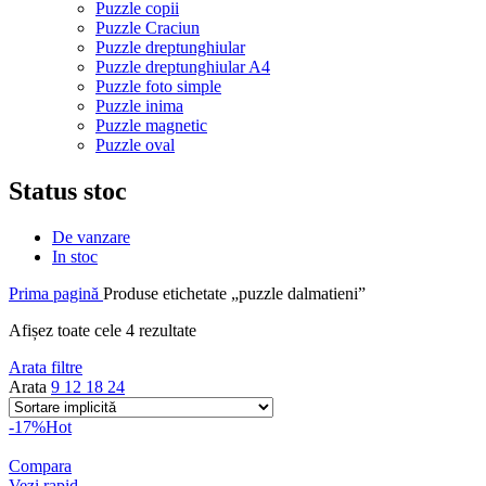
Puzzle copii
Puzzle Craciun
Puzzle dreptunghiular
Puzzle dreptunghiular A4
Puzzle foto simple
Puzzle inima
Puzzle magnetic
Puzzle oval
Status stoc
De vanzare
In stoc
Prima pagină
Produse etichetate „puzzle dalmatieni”
Afișez toate cele 4 rezultate
Arata filtre
Arata
9
12
18
24
-17%
Hot
Compara
Vezi rapid