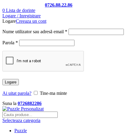
Telefon si Whatsapp
0726.88.22.86
0
Lista de dorinte
Logare / Inregistrare
Logare
Creeaza un cont
Nume utilizator sau adresă email
*
Parola
*
Logare
Ai uitat parola?
Tine-ma minte
Suna la
0726882286
Selecteaza categoria
Puzzle