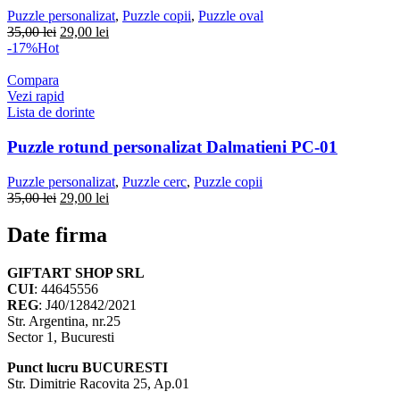
Puzzle personalizat
,
Puzzle copii
,
Puzzle oval
Prețul
Prețul
35,00
lei
29,00
lei
inițial
curent
-17%
Hot
a
este:
fost:
29,00 lei.
Compara
35,00 lei.
Vezi rapid
Lista de dorinte
Puzzle rotund personalizat Dalmatieni PC-01
Puzzle personalizat
,
Puzzle cerc
,
Puzzle copii
Prețul
Prețul
35,00
lei
29,00
lei
inițial
curent
a
este:
Date firma
fost:
29,00 lei.
35,00 lei.
GIFTART SHOP SRL
CUI
: 44645556
REG
: J40/12842/2021
Str. Argentina, nr.25
Sector 1, Bucuresti
Punct lucru BUCURESTI
Str. Dimitrie Racovita 25, Ap.01