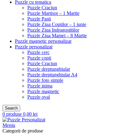
Puzzle cu tematica
Puzzle Craciun
Puzzle Martisor – 1 Martie
Puzzle Pasti
Puzzle Ziua Copiilor – 1 iunie
Puzzle Ziua Indragostitilor
Puzzle Ziua Mamei – 8 Martie
Puzzle magnetic personalizat
Puzzle personalizat
Puzzle cerc
Puzzle copii
Puzzle Craciun
Puzzle dreptunghiular
Puzzle dreptunghiular A4
Puzzle foto simple
Puzzle inima
Puzzle magnetic
Puzzle oval
Search
0
produse
0,00
lei
Meniu
Categorii de produse