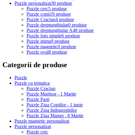
Puzzle personalizat
30 produse
Puzzle cerc
5 produse
Puzzle copii
19 produse
Puzzle Craciun
4 produse
Puzzle dreptunghiular
0 produse
Puzzle dreptunghiular A4
8 produse
Puzzle foto simple
6 produse
Puzzle inima
9 produse
Puzzle magnetic
0 produse
Puzzle oval
8 produse
Categorii de produse
Puzzle
Puzzle cu tematica
Puzzle Craciun
Puzzle Martisor - 1 Martie
Puzzle Pasti
Puzzle Ziua Copiilor - 1 iunie
Puzzle Ziua Indragostitilor
Puzzle Ziua Mamei - 8 Martie
Puzzle magnetic personalizat
Puzzle personalizat
Puzzle cerc