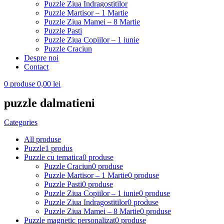
Puzzle Ziua Indragostitilor
Puzzle Martisor – 1 Martie
Puzzle Ziua Mamei – 8 Martie
Puzzle Pasti
Puzzle Ziua Copiilor – 1 iunie
Puzzle Craciun
Despre noi
Contact
0
produse
0,00
lei
puzzle dalmatieni
Categories
All
produse
Puzzle
1 produs
Puzzle cu tematica
0 produse
Puzzle Craciun
0 produse
Puzzle Martisor – 1 Martie
0 produse
Puzzle Pasti
0 produse
Puzzle Ziua Copiilor – 1 iunie
0 produse
Puzzle Ziua Indragostitilor
0 produse
Puzzle Ziua Mamei – 8 Martie
0 produse
Puzzle magnetic personalizat
0 produse