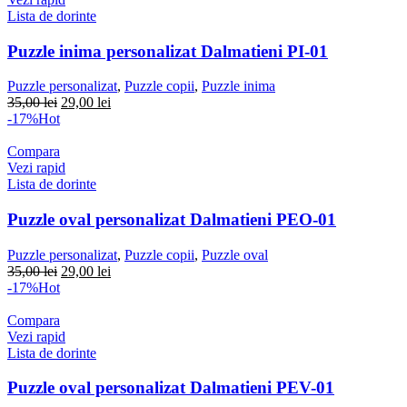
Lista de dorinte
Puzzle inima personalizat Dalmatieni PI-01
Puzzle personalizat
,
Puzzle copii
,
Puzzle inima
Prețul
Prețul
35,00
lei
29,00
lei
inițial
curent
-17%
Hot
a
este:
fost:
29,00 lei.
Compara
35,00 lei.
Vezi rapid
Lista de dorinte
Puzzle oval personalizat Dalmatieni PEO-01
Puzzle personalizat
,
Puzzle copii
,
Puzzle oval
Prețul
Prețul
35,00
lei
29,00
lei
inițial
curent
-17%
Hot
a
este:
fost:
29,00 lei.
Compara
35,00 lei.
Vezi rapid
Lista de dorinte
Puzzle oval personalizat Dalmatieni PEV-01