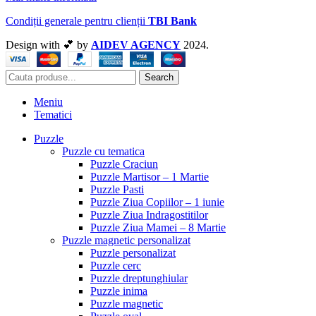
Condiții generale pentru clienții
TBI Bank
Design with 💕 by
AIDEV AGENCY
2024.
Search
Meniu
Tematici
Puzzle
Puzzle cu tematica
Puzzle Craciun
Puzzle Martisor – 1 Martie
Puzzle Pasti
Puzzle Ziua Copiilor – 1 iunie
Puzzle Ziua Indragostitilor
Puzzle Ziua Mamei – 8 Martie
Puzzle magnetic personalizat
Puzzle personalizat
Puzzle cerc
Puzzle dreptunghiular
Puzzle inima
Puzzle magnetic