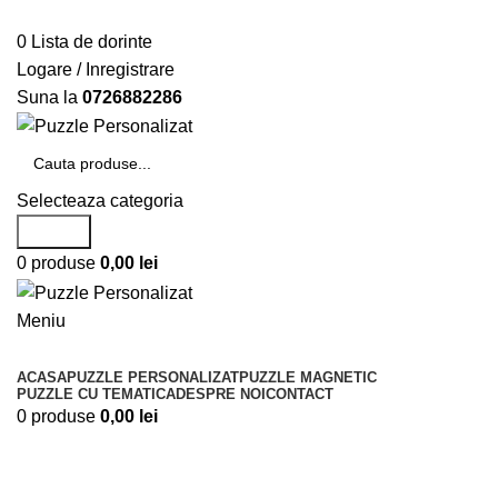
Telefon si Whatsapp
0726.88.22.86
0
Lista de dorinte
Logare / Inregistrare
Suna la
0726882286
Selecteaza categoria
Search
0
produse
0,00
lei
Meniu
Categorii de produse
ACASA
PUZZLE PERSONALIZAT
PUZZLE MAGNETIC
PUZZLE CU TEMATICA
DESPRE NOI
CONTACT
0
produse
0,00
lei