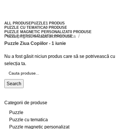
Puzzle Ziua Copiilor - 1 iunie
Categories
ALL
PRODUSE
PUZZLE
1 PRODUS
PUZZLE CU TEMATICA
0 PRODUSE
PUZZLE MAGNETIC PERSONALIZAT
0 PRODUSE
Prima pagină
Puzzle cu tematica
PUZZLE PERSONALIZAT
30 PRODUSE
Puzzle Ziua Copiilor - 1 iunie
Nu a fost găsit niciun produs care să se potrivească cu
selecția ta.
Search
Categorii de produse
Puzzle
Puzzle cu tematica
Puzzle magnetic personalizat