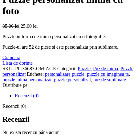
fost:
29,00 lei
35,00 lei.
foto
Prețul
Prețul
35,00
lei
25,00
lei
inițial
curent
Puzzle in forma de inima personalizat cu o fotografie.
a
este:
fost:
25,00 lei.
Puzzle-ul are 52 de piese si este personalizat prin sublimare.
35,00 lei.
Compara
Lista de dorinte
SKU:
PP-36683-OMIAGE
Categorii:
Puzzle
,
Puzzle inima
,
Puzzle
personalizat
Etichete:
personalizare puzzle
,
puzzle cu imaginea ta
,
puzzle inima personalizat
,
puzzle personalizat
,
puzzle sublimare
Distribuie pe:
Recenzii (0)
Recenzii (0)
Recenzii
Nu există recenzii până acum.