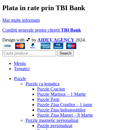
Plata in rate prin TBI Bank
Mai multe informatii
Condiții generale pentru clienții
TBI Bank
Design with 💕 by
AIDEV AGENCY
2024.
Search
Meniu
Tematici
Puzzle
Puzzle cu tematica
Puzzle Craciun
Puzzle Martisor – 1 Martie
Puzzle Pasti
Puzzle Ziua Copiilor – 1 iunie
Puzzle Ziua Indragostitilor
Puzzle Ziua Mamei – 8 Martie
Puzzle magnetic personalizat
Puzzle personalizat