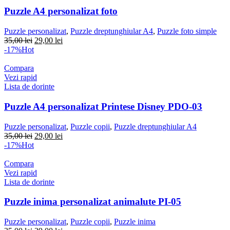
Puzzle A4 personalizat foto
Puzzle personalizat
,
Puzzle dreptunghiular A4
,
Puzzle foto simple
Prețul
Prețul
35,00
lei
29,00
lei
inițial
curent
-17%
Hot
a
este:
fost:
29,00 lei.
Compara
35,00 lei.
Vezi rapid
Lista de dorinte
Puzzle A4 personalizat Printese Disney PDO-03
Puzzle personalizat
,
Puzzle copii
,
Puzzle dreptunghiular A4
Prețul
Prețul
35,00
lei
29,00
lei
inițial
curent
-17%
Hot
a
este:
fost:
29,00 lei.
Compara
35,00 lei.
Vezi rapid
Lista de dorinte
Puzzle inima personalizat animalute PI-05
Puzzle personalizat
,
Puzzle copii
,
Puzzle inima