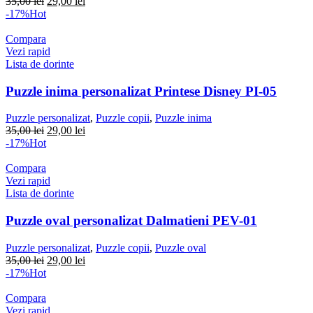
Prețul
Prețul
35,00
lei
29,00
lei
inițial
curent
-17%
Hot
a
este:
fost:
29,00 lei.
Compara
35,00 lei.
Vezi rapid
Lista de dorinte
Puzzle inima personalizat Printese Disney PI-05
Puzzle personalizat
,
Puzzle copii
,
Puzzle inima
Prețul
Prețul
35,00
lei
29,00
lei
inițial
curent
-17%
Hot
a
este:
fost:
29,00 lei.
Compara
35,00 lei.
Vezi rapid
Lista de dorinte
Puzzle oval personalizat Dalmatieni PEV-01
Puzzle personalizat
,
Puzzle copii
,
Puzzle oval
Prețul
Prețul
35,00
lei
29,00
lei
inițial
curent
-17%
Hot
a
este:
fost:
29,00 lei.
Compara
35,00 lei.
Vezi rapid