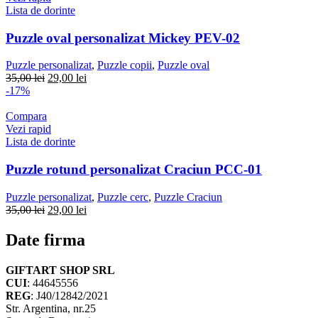
Lista de dorinte
Puzzle oval personalizat Mickey PEV-02
Puzzle personalizat
,
Puzzle copii
,
Puzzle oval
Prețul
Prețul
35,00
lei
29,00
lei
inițial
curent
-17%
a
este:
fost:
29,00 lei.
Compara
35,00 lei.
Vezi rapid
Lista de dorinte
Puzzle rotund personalizat Craciun PCC-01
Puzzle personalizat
,
Puzzle cerc
,
Puzzle Craciun
Prețul
Prețul
35,00
lei
29,00
lei
inițial
curent
a
este:
Date firma
fost:
29,00 lei.
35,00 lei.
GIFTART SHOP SRL
CUI
: 44645556
REG
: J40/12842/2021
Str. Argentina, nr.25