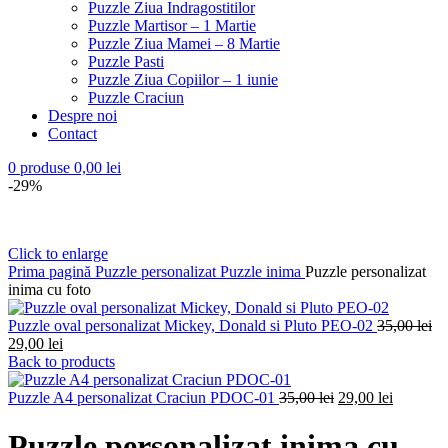
Puzzle Ziua Indragostitilor
Puzzle Martisor – 1 Martie
Puzzle Ziua Mamei – 8 Martie
Puzzle Pasti
Puzzle Ziua Copiilor – 1 iunie
Puzzle Craciun
Despre noi
Contact
0
produse
0,00
lei
-29%
Click to enlarge
Prima pagină
Puzzle personalizat
Puzzle inima
Puzzle personalizat
inima cu foto
Pr
Puzzle oval personalizat Mickey, Donald si Pluto PEO-02
35,00
lei
Prețul
ini
29,00
lei
curent
a
Back to products
este:
fos
29,00 lei.
Prețul
Prețul
35
Puzzle A4 personalizat Craciun PDOC-01
35,00
lei
29,00
lei
inițial
curent
a
este:
Puzzle personalizat inima cu