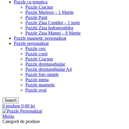
Puzzle cu tematica
Puzzle Craciun
Puzzle Martisor – 1 Martie
Puzzle Pasti
Puzzle Ziua Copiilor – 1 iunie
Puzzle Ziua Indragostitilor
Puzzle Ziua Mamei – 8 Martie
Puzzle magnetic personalizat
Puzzle personalizat
Puzzle cerc
Puzzle copii
Puzzle Craciun
Puzzle dreptunghiular
Puzzle dreptunghiular A4
Puzzle foto simple
Puzzle inima
Puzzle magnetic
Puzzle oval
Search
0
produse
0,00
lei
Meniu
Categorii de produse