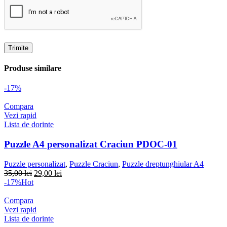
Produse similare
-17%
Compara
Vezi rapid
Lista de dorinte
Puzzle A4 personalizat Craciun PDOC-01
Puzzle personalizat
,
Puzzle Craciun
,
Puzzle dreptunghiular A4
Prețul
Prețul
35,00
lei
29,00
lei
inițial
curent
-17%
Hot
a
este:
fost:
29,00 lei.
Compara
35,00 lei.
Vezi rapid
Lista de dorinte