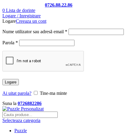
Telefon si Whatsapp
0726.88.22.86
0
Lista de dorinte
Logare / Inregistrare
Logare
Creeaza un cont
Nume utilizator sau adresă email
*
Parola
*
Logare
Ai uitat parola?
Tine-ma minte
Suna la
0726882286
Selecteaza categoria
Puzzle