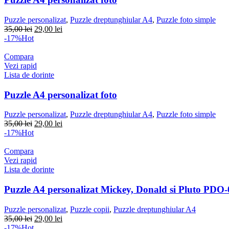
Puzzle personalizat
,
Puzzle dreptunghiular A4
,
Puzzle foto simple
Prețul
Prețul
35,00
lei
29,00
lei
inițial
curent
-17%
Hot
a
este:
fost:
29,00 lei.
Compara
35,00 lei.
Vezi rapid
Lista de dorinte
Puzzle A4 personalizat foto
Puzzle personalizat
,
Puzzle dreptunghiular A4
,
Puzzle foto simple
Prețul
Prețul
35,00
lei
29,00
lei
inițial
curent
-17%
Hot
a
este:
fost:
29,00 lei.
Compara
35,00 lei.
Vezi rapid
Lista de dorinte
Puzzle A4 personalizat Mickey, Donald si Pluto PDO-
Puzzle personalizat
,
Puzzle copii
,
Puzzle dreptunghiular A4
Prețul
Prețul
35,00
lei
29,00
lei
inițial
curent
-17%
Hot