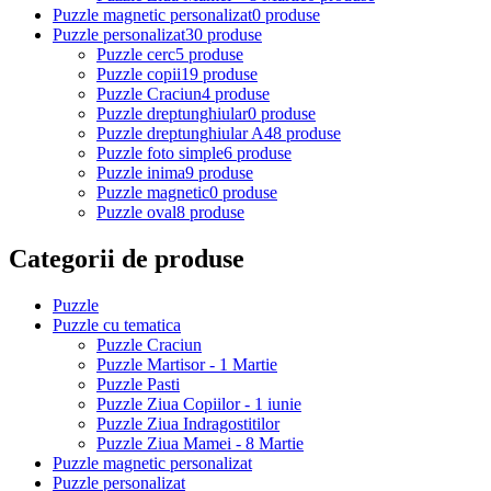
Puzzle magnetic personalizat
0 produse
Puzzle personalizat
30 produse
Puzzle cerc
5 produse
Puzzle copii
19 produse
Puzzle Craciun
4 produse
Puzzle dreptunghiular
0 produse
Puzzle dreptunghiular A4
8 produse
Puzzle foto simple
6 produse
Puzzle inima
9 produse
Puzzle magnetic
0 produse
Puzzle oval
8 produse
Categorii de produse
Puzzle
Puzzle cu tematica
Puzzle Craciun
Puzzle Martisor - 1 Martie
Puzzle Pasti
Puzzle Ziua Copiilor - 1 iunie
Puzzle Ziua Indragostitilor
Puzzle Ziua Mamei - 8 Martie
Puzzle magnetic personalizat
Puzzle personalizat