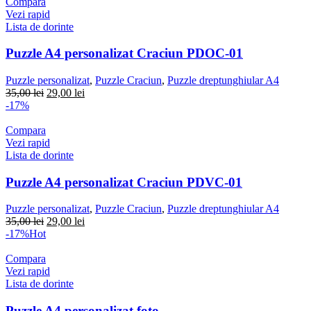
Compara
Vezi rapid
Lista de dorinte
Puzzle A4 personalizat Craciun PDOC-01
Puzzle personalizat
,
Puzzle Craciun
,
Puzzle dreptunghiular A4
Prețul
Prețul
35,00
lei
29,00
lei
inițial
curent
-17%
a
este:
fost:
29,00 lei.
Compara
35,00 lei.
Vezi rapid
Lista de dorinte
Puzzle A4 personalizat Craciun PDVC-01
Puzzle personalizat
,
Puzzle Craciun
,
Puzzle dreptunghiular A4
Prețul
Prețul
35,00
lei
29,00
lei
inițial
curent
-17%
Hot
a
este:
fost:
29,00 lei.
Compara
35,00 lei.
Vezi rapid
Lista de dorinte
Puzzle A4 personalizat foto