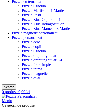
Puzzle cu tematica
Puzzle Craciun
Puzzle Martisor – 1 Martie
Puzzle Pasti
Puzzle Ziua Copiilor – 1 iunie
Puzzle Ziua Indragostitilor
Puzzle Ziua Mamei – 8 Martie
Puzzle magnetic personalizat
Puzzle personalizat
Puzzle cerc
Puzzle copii
Puzzle Craciun
Puzzle dreptunghiular
Puzzle dreptunghiular A4
Puzzle foto simple
Puzzle inima
Puzzle magnetic
Puzzle oval
Search
0
produse
0,00
lei
Meniu
Categorii de produse