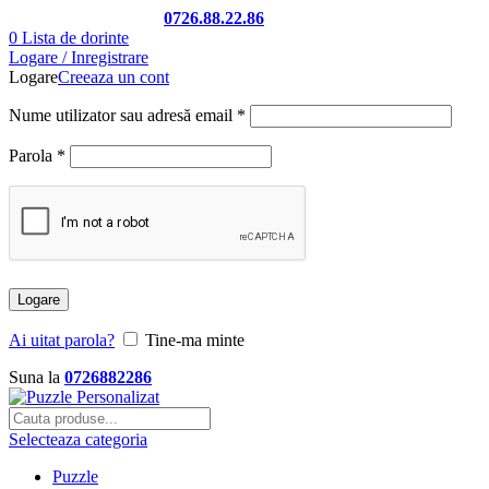
Telefon si Whatsapp
0726.88.22.86
0
Lista de dorinte
Logare / Inregistrare
Logare
Creeaza un cont
Nume utilizator sau adresă email
*
Parola
*
Logare
Ai uitat parola?
Tine-ma minte
Suna la
0726882286
Selecteaza categoria
Puzzle