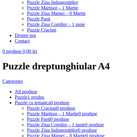
Puzzle Ziua Indragostitilor
Puzzle Martisor – 1 Martie
Puzzle Ziua Mamei – 8 Martie
Puzzle Pasti
Puzzle Ziua Copiilor – 1 iunie
Puzzle Craciun
Despre noi
Contact
0
produse
0,00
lei
Puzzle dreptunghiular A4
Categories
All
produse
Puzzle
1 produs
Puzzle cu tematica
0 produse
Puzzle Craciun
0 produse
Puzzle Martisor – 1 Martie
0 produse
Puzzle Pasti
0 produse
Puzzle Ziua Copiilor – 1 iunie
0 produse
Puzzle Ziua Indragostitilor
0 produse
Puzzle Ziua Mamei – 8 Martie
0 produse