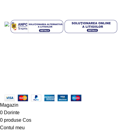
Plati sigur prin MobilPay
Plata in rate prin TBI Bank
Mai multe informatii
Condiții generale pentru clienții
TBI Bank
Design with 💕 by
AIDEV AGENCY
2024.
Magazin
0
Dorinte
0
produse
Cos
Contul meu