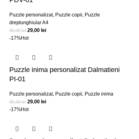
Puzzle personalizat
,
Puzzle copii
,
Puzzle
dreptunghiular A4
Prețul
Prețul
29,00
lei
35,00
lei
inițial
curent
-17%
Hot
a
este:
fost:
29,00 lei.
35,00 lei.
Puzzle inima personalizat Dalmatieni
PI-01
Puzzle personalizat
,
Puzzle copii
,
Puzzle inima
Prețul
Prețul
29,00
lei
35,00
lei
inițial
curent
-17%
Hot
a
este:
fost:
29,00 lei.
35,00 lei.