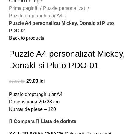
Click to enlarge
Prima pagină
Puzzle personalizat
Puzzle dreptunghiular A4
Puzzle A4 personalizat Mickey, Donald si Pluto
PDO-01
Back to products
Puzzle A4 personalizat Mickey,
Donald si Pluto PDO-01
Prețul
Prețul
29,00
lei
35,00
lei
inițial
curent
Puzzle dreptunghiular A4
a
este:
Dimensiunea 20×28 cm
fost:
29,00 lei.
Numar de piese – 120
35,00 lei.
Compara
Lista de dorinte
SKU:
PP-83555-OMIAGE
Categorii:
Puzzle copii
,