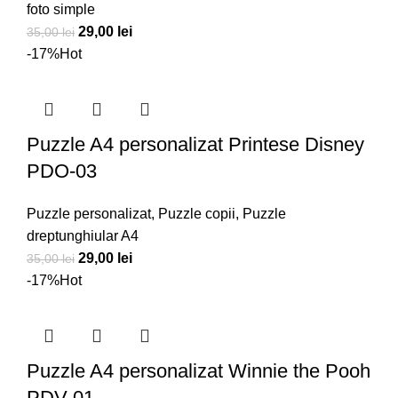
foto simple
Prețul
Prețul
29,00
lei
35,00
lei
inițial
curent
-17%
Hot
a
este:
fost:
29,00 lei.
35,00 lei.
Puzzle A4 personalizat Printese Disney
PDO-03
Puzzle personalizat
,
Puzzle copii
,
Puzzle
dreptunghiular A4
Prețul
Prețul
29,00
lei
35,00
lei
inițial
curent
-17%
Hot
a
este:
fost:
29,00 lei.
35,00 lei.
Puzzle A4 personalizat Winnie the Pooh
PDV-01