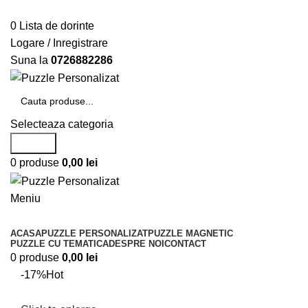
Telefon si Whatsapp
0726.88.22.86
0
Lista de dorinte
Logare / Inregistrare
Suna la
0726882286
Selecteaza categoria
Search
0
produse
0,00
lei
Meniu
Categorii de produse
ACASA
PUZZLE PERSONALIZAT
PUZZLE MAGNETIC
PUZZLE CU TEMATICA
DESPRE NOI
CONTACT
0
produse
0,00
lei
-17%
Hot