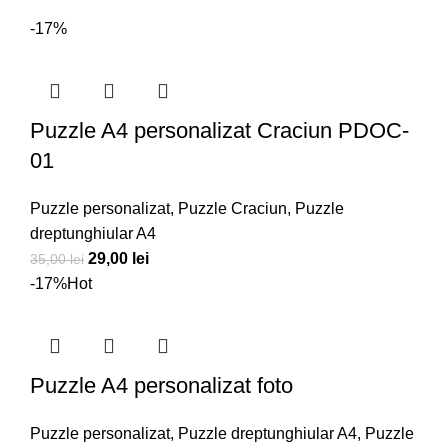
-17%
Puzzle A4 personalizat Craciun PDOC-
01
Puzzle personalizat
,
Puzzle Craciun
,
Puzzle
dreptunghiular A4
Prețul
Prețul
29,00
lei
35,00
lei
inițial
curent
-17%
Hot
a
este:
fost:
29,00 lei.
35,00 lei.
Puzzle A4 personalizat foto
Puzzle personalizat
,
Puzzle dreptunghiular A4
,
Puzzle