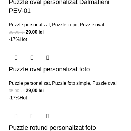
Puzzle oval personalizat Dalmatieni
PEV-01
Puzzle personalizat
,
Puzzle copii
,
Puzzle oval
Prețul
Prețul
29,00
lei
35,00
lei
inițial
curent
-17%
Hot
a
este:
fost:
29,00 lei.
35,00 lei.
Puzzle oval personalizat foto
Puzzle personalizat
,
Puzzle foto simple
,
Puzzle oval
Prețul
Prețul
29,00
lei
35,00
lei
inițial
curent
-17%
Hot
a
este:
fost:
29,00 lei.
35,00 lei.
Puzzle rotund personalizat foto