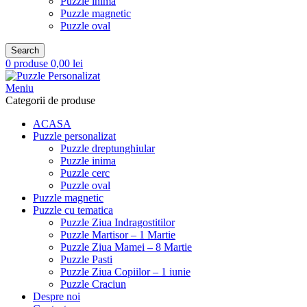
Puzzle inima
Puzzle magnetic
Puzzle oval
Search
0
produse
0,00
lei
Meniu
Categorii de produse
ACASA
Puzzle personalizat
Puzzle dreptunghiular
Puzzle inima
Puzzle cerc
Puzzle oval
Puzzle magnetic
Puzzle cu tematica
Puzzle Ziua Indragostitilor
Puzzle Martisor – 1 Martie
Puzzle Ziua Mamei – 8 Martie
Puzzle Pasti
Puzzle Ziua Copiilor – 1 iunie
Puzzle Craciun
Despre noi