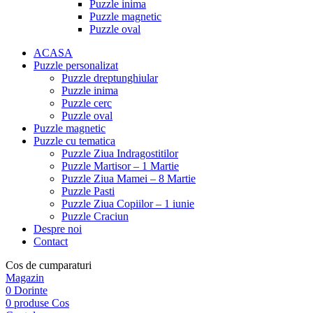
Puzzle inima
Puzzle magnetic
Puzzle oval
ACASA
Puzzle personalizat
Puzzle dreptunghiular
Puzzle inima
Puzzle cerc
Puzzle oval
Puzzle magnetic
Puzzle cu tematica
Puzzle Ziua Indragostitilor
Puzzle Martisor – 1 Martie
Puzzle Ziua Mamei – 8 Martie
Puzzle Pasti
Puzzle Ziua Copiilor – 1 iunie
Puzzle Craciun
Despre noi
Contact
Cos de cumparaturi
Magazin
0
Dorinte
0
produse
Cos