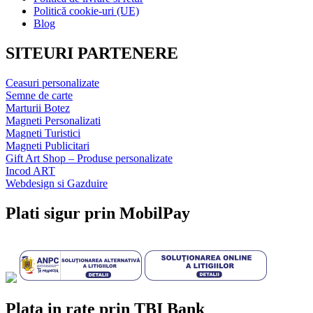
Politică cookie-uri (UE)
Blog
SITEURI PARTENERE
Ceasuri personalizate
Semne de carte
Marturii Botez
Magneti Personalizati
Magneti Turistici
Magneti Publicitari
Gift Art Shop – Produse personalizate
Incod ART
Webdesign si Gazduire
Plati sigur prin MobilPay
Plata in rate prin TBI Bank