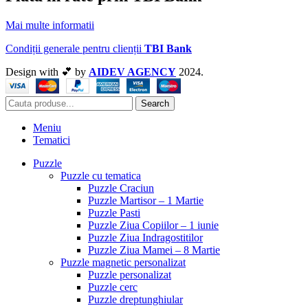
Mai multe informatii
Condiții generale pentru clienții
TBI Bank
Design with 💕 by
AIDEV AGENCY
2024.
Search
Meniu
Tematici
Puzzle
Puzzle cu tematica
Puzzle Craciun
Puzzle Martisor – 1 Martie
Puzzle Pasti
Puzzle Ziua Copiilor – 1 iunie
Puzzle Ziua Indragostitilor
Puzzle Ziua Mamei – 8 Martie
Puzzle magnetic personalizat
Puzzle personalizat
Puzzle cerc
Puzzle dreptunghiular