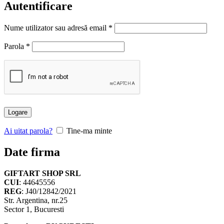
Autentificare
Nume utilizator sau adresă email
*
Parola
*
Logare
Ai uitat parola?
Tine-ma minte
Date firma
GIFTART SHOP SRL
CUI
: 44645556
REG
: J40/12842/2021
Str. Argentina, nr.25
Sector 1, Bucuresti