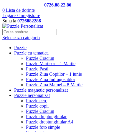
Telefon si Whatsapp
0726.88.22.86
0
Lista de dorinte
Logare / Inregistrare
Suna la
0726882286
Selecteaza categoria
Puzzle
Puzzle cu tematica
Puzzle Craciun
Puzzle Martisor – 1 Martie
Puzzle Pasti
Puzzle Ziua Copiilor – 1 iunie
Puzzle Ziua Indragostitilor
Puzzle Ziua Mamei – 8 Martie
Puzzle magnetic personalizat
Puzzle personalizat
Puzzle cerc
Puzzle copii
Puzzle Craciun
Puzzle dreptunghiular
Puzzle dreptunghiular A4
Puzzle foto simple