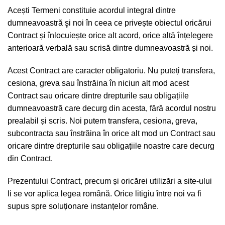
Acești Termeni constituie acordul integral dintre
dumneavoastră şi noi în ceea ce privește obiectul oricărui
Contract și înlocuiește orice alt acord, orice altă înțelegere
anterioară verbală sau scrisă dintre dumneavoastră și noi.
Acest Contract are caracter obligatoriu. Nu puteți transfera,
cesiona, greva sau înstrăina în niciun alt mod acest
Contract sau oricare dintre drepturile sau obligațiile
dumneavoastră care decurg din acesta, fără acordul nostru
prealabil și scris. Noi putem transfera, cesiona, greva,
subcontracta sau înstrăina în orice alt mod un Contract sau
oricare dintre drepturile sau obligațiile noastre care decurg
din Contract.
Prezentului Contract, precum și oricărei utilizări a site-ului
li se vor aplica legea română. Orice litigiu între noi va fi
supus spre soluționare instanțelor române.