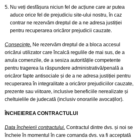
Nu veți desfășura niciun fel de acțiune care ar putea
aduce orice fel de prejudiciu site-ului nostru, în caz
contrar ne rezervăm dreptul de a ne adresa justiției
pentru recuperarea oricăror prejudicii cauzate.
Consecințe.
Ne rezervăm dreptul de a bloca accesul
oricărui utilizator care încalcă regulile de mai sus, de a
anula comenzile, de a sesiza autoritățile competente
pentru tragerea la răspundere administrativă/penală a
oricăror fapte antisociale și de a ne adresa justiției pentru
recuperarea în integralitate a oricăror prejudiciilor cauzate,
prezente sau viitoare, inclusive beneficiile nerealizate și
cheltuielile de judecată (inclusiv onorariile avocaților).
ÎNCHEIEREA CONTRACTULUI
Data încheierii contractului.
Contractul dintre dvs. și noi se
încheie în momentul în care comanda dvs. va fi acceptată