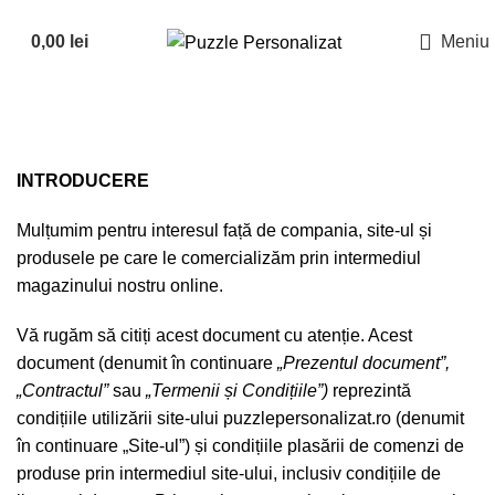
Suna la
0726882286
0,00
lei
Meniu
Termeni si conditii
INTRODUCERE
Mulțumim pentru interesul față de compania, site-ul și
produsele pe care le comercializăm prin intermediul
magazinului nostru online.
Vă rugăm să citiți acest document cu atenție. Acest
document (denumit în continuare
„Prezentul document”,
„Contractul”
sau
„Termenii și Condițiile”)
reprezintă
condițiile utilizării site-ului puzzlepersonalizat.ro (denumit
în continuare „Site-ul”) și condițiile plasării de comenzi de
produse prin intermediul site-ului, inclusiv condițiile de