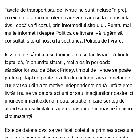
Taxele de transport sau de livrare nu sunt incluse în preț,
cu excepția anumitor oferte care vor fi aduse la cunoștința
dvs., dacă va fi cazul, prin intermediul site-ului. Pentru mai
multe informații despre
Politica de livrare
, vă rugăm să
consultați site-ul nostru la secțiunea
Politica de livrare
.
În zilele de sâmbătă și duminică nu se fac livrări. Rețineți
faptul că, în anumite situații, mai ales în perioada
sărbătorilor sau de Black Friday, timpul de livrare se poate
prelungi, fapt ce poate rezulta din aglomerarea firmelor de
curierat sau din alte motive independente nouă. Întârzierea
livrării nu se va datora acțiunilor sau inacțiunilor noastre, ci
unui eveniment exterior nouă, situație în care sunteți de
acord să nu solicitați atragerea răspunderii noastre în nicio
circumstanță.
Este de datoria dvs. sa verificati coletul la primirea acestuia
si sa ne comunicati in primele 2 zile orice neconcordanta