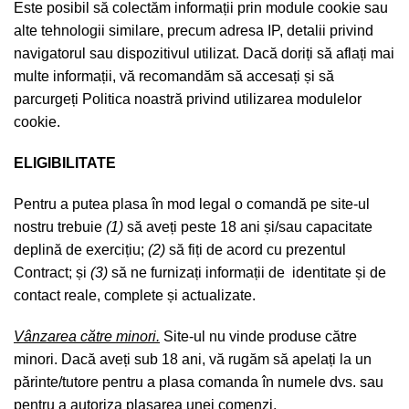
Este posibil să colectăm informații prin module cookie sau
alte tehnologii similare, precum adresa IP, detalii privind
navigatorul sau dispozitivul utilizat. Dacă doriți să aflați mai
multe informații, vă recomandăm să accesați și să
parcurgeți
Politica noastră privind utilizarea modulelor
cookie
.
ELIGIBILITATE
Pentru a putea plasa în mod legal o comandă pe site-ul
nostru trebuie
(1)
să aveți peste 18 ani și/sau capacitate
deplină de exercițiu;
(2)
să fiți de acord cu prezentul
Contract; și
(3)
să ne furnizați informații de identitate și de
contact reale, complete și actualizate.
Vânzarea către minori.
Site-ul nu vinde produse către
minori. Dacă aveți sub 18 ani, vă rugăm să apelați la un
părinte/tutore pentru a plasa comanda în numele dvs. sau
pentru a autoriza plasarea unei comenzi.