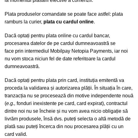
la momentul plasării efective a comenzii.
Plata produselor comandate se poate face astfel: plata
ramburs la curier,
plata cu cardul online
.
Dacă optați pentru plata online cu cardul bancar,
procesarea datelor de pe cardul dumneavoastră se
face prin intermediul Mobilpay Netopia Payments, iar noi
nu vom stoca niciun fel de date referitoare la cardul
dumneavoastră.
Dacă optați pentru plata prin card, instituția emitentă va
proceda la validarea și autorizarea plății. În situația în care,
tranzacția nu se procesează din motive independente nouă
(
e.g.,
fonduri inexistente pe card, card expirat), contractul
dintre noi nu se încheie și nu vom avea nicio obligație să
livrăm produsele, însă dvs. puteți selecta o altă metodă de
plată sau puteți încerca din nou procesarea plății cu un
card valid.