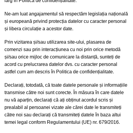
larg în
Politica de confidențialitate.
Ne-am luat angajamentul să respectăm legislația națională
și europeană privind protecția datelor cu caracter personal
și libera circulație a acestor date.
Prin vizitarea și/sau utilizarea site-ului, plasarea de
comenzi sau prin interacțiunea cu noi prin orice metodă
și/sau orice mijloc de comunicare la distanță, sunteți de
acord cu prelucrarea datelor dvs. cu caracter personal
astfel cum am descris în
Politica de confidențialitate
.
Declarați, totodată, că toate datele personale și informațiile
transmise către noi sunt corecte. În măsura în care datele
nu vă aparțin, declarați că ați obținut acordul scris și
prealabil al persoanei vizate ale cărei date le transmiteți
către noi sau declarați că transmiteți datele în baza altui
temei legal conform Regulamentului (UE) nr. 679/2016.