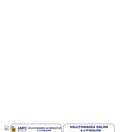
SITEURI PARTENERE
Ceasuri personalizate
Semne de carte
Marturii Botez
Magneti Personalizati
Magneti Turistici
Magneti Publicitari
Gift Art Shop – Produse personalizate
Incod ART
Webdesign si Gazduire
Plati sigur prin MobilPay