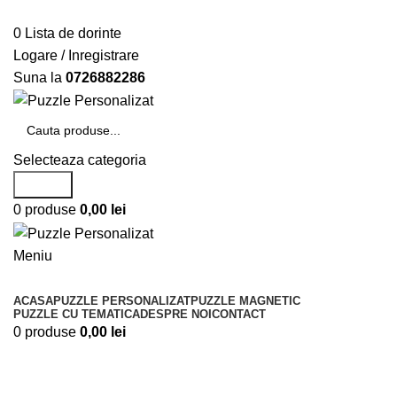
Telefon si Whatsapp
0726.88.22.86
0
Lista de dorinte
Logare / Inregistrare
Suna la
0726882286
Selecteaza categoria
Search
0
produse
0,00
lei
Meniu
Categorii de produse
ACASA
PUZZLE PERSONALIZAT
PUZZLE MAGNETIC
PUZZLE CU TEMATICA
DESPRE NOI
CONTACT
0
produse
0,00
lei