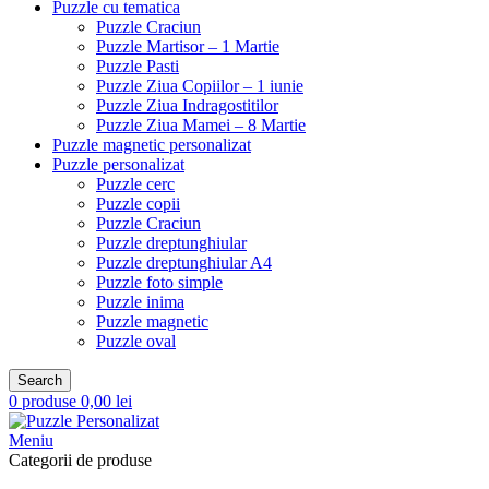
Puzzle cu tematica
Puzzle Craciun
Puzzle Martisor – 1 Martie
Puzzle Pasti
Puzzle Ziua Copiilor – 1 iunie
Puzzle Ziua Indragostitilor
Puzzle Ziua Mamei – 8 Martie
Puzzle magnetic personalizat
Puzzle personalizat
Puzzle cerc
Puzzle copii
Puzzle Craciun
Puzzle dreptunghiular
Puzzle dreptunghiular A4
Puzzle foto simple
Puzzle inima
Puzzle magnetic
Puzzle oval
Search
0
produse
0,00
lei
Meniu
Categorii de produse