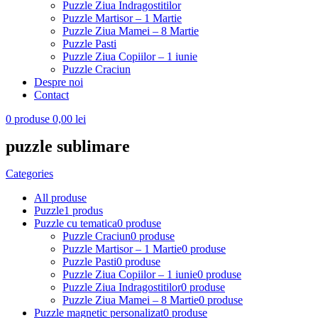
Puzzle Ziua Indragostitilor
Puzzle Martisor – 1 Martie
Puzzle Ziua Mamei – 8 Martie
Puzzle Pasti
Puzzle Ziua Copiilor – 1 iunie
Puzzle Craciun
Despre noi
Contact
0
produse
0,00
lei
puzzle sublimare
Categories
All
produse
Puzzle
1 produs
Puzzle cu tematica
0 produse
Puzzle Craciun
0 produse
Puzzle Martisor – 1 Martie
0 produse
Puzzle Pasti
0 produse
Puzzle Ziua Copiilor – 1 iunie
0 produse
Puzzle Ziua Indragostitilor
0 produse
Puzzle Ziua Mamei – 8 Martie
0 produse
Puzzle magnetic personalizat
0 produse