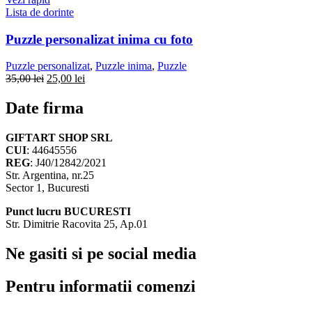
Lista de dorinte
Puzzle personalizat inima cu foto
Puzzle personalizat
,
Puzzle inima
,
Puzzle
Prețul
Prețul
35,00
lei
25,00
lei
inițial
curent
a
este:
Date firma
fost:
25,00 lei.
35,00 lei.
GIFTART SHOP SRL
CUI
: 44645556
REG
: J40/12842/2021
Str. Argentina, nr.25
Sector 1, Bucuresti
Punct lucru BUCURESTI
Str. Dimitrie Racovita 25, Ap.01
Ne gasiti si pe social media
Pentru informatii comenzi