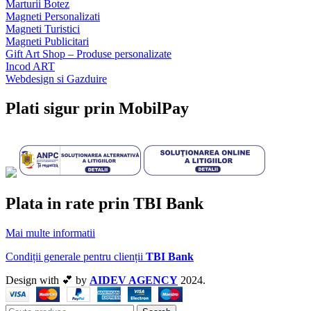
Marturii Botez
Magneti Personalizati
Magneti Turistici
Magneti Publicitari
Gift Art Shop – Produse personalizate
Incod ART
Webdesign si Gazduire
Plati sigur prin MobilPay
Plata in rate prin TBI Bank
Mai multe informatii
Condiții generale pentru clienții
TBI Bank
Design with 💕 by
AIDEV AGENCY
2024.