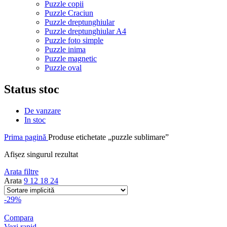
Puzzle copii
Puzzle Craciun
Puzzle dreptunghiular
Puzzle dreptunghiular A4
Puzzle foto simple
Puzzle inima
Puzzle magnetic
Puzzle oval
Status stoc
De vanzare
In stoc
Prima pagină
Produse etichetate „puzzle sublimare”
Afișez singurul rezultat
Arata filtre
Arata
9
12
18
24
-29%
Compara
Vezi rapid