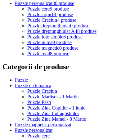
Puzzle personalizat
30 produse
Puzzle cerc
5 produse
Puzzle copii
19 produse
Puzzle Craciun
4 produse
Puzzle dreptunghiular
0 produse
Puzzle dreptunghiular A4
8 produse
Puzzle foto simple
6 produse
Puzzle inima
9 produse
Puzzle magnetic
0 produse
Puzzle oval
8 produse
Categorii de produse
Puzzle
Puzzle cu tematica
Puzzle Craciun
Puzzle Martisor - 1 Martie
Puzzle Pasti
Puzzle Ziua Copiilor - 1 iunie
Puzzle Ziua Indragostitilor
Puzzle Ziua Mamei - 8 Martie
Puzzle magnetic personalizat
Puzzle personalizat
Puzzle cerc