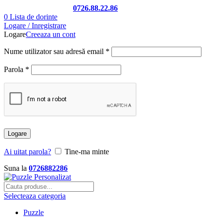
Telefon si Whatsapp
0726.88.22.86
0
Lista de dorinte
Logare / Inregistrare
Logare
Creeaza un cont
Nume utilizator sau adresă email
*
Parola
*
Logare
Ai uitat parola?
Tine-ma minte
Suna la
0726882286
Selecteaza categoria
Puzzle