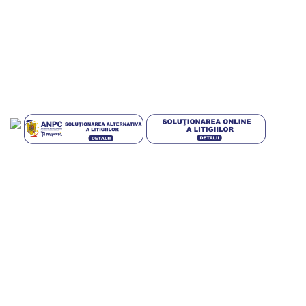
Magneti Publicitari
Gift Art Shop – Produse personalizate
Incod ART
Webdesign si Gazduire
Plati sigur prin MobilPay
Plata in rate prin TBI Bank
Mai multe informatii
Condiții generale pentru clienții
TBI Bank
Design with 💕 by
AIDEV AGENCY
2024.