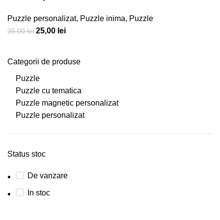
Puzzle personalizat
,
Puzzle inima
,
Puzzle
Prețul
Prețul
25,00
lei
35,00
lei
inițial
curent
a
este:
Categorii de produse
fost:
25,00 lei.
Puzzle
35,00 lei.
Puzzle cu tematica
Puzzle magnetic personalizat
Puzzle personalizat
Status stoc
De vanzare
In stoc