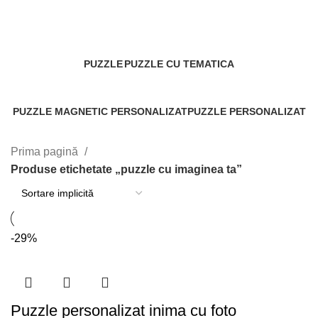
puzzle cu imaginea ta
Categories
PUZZLE
PUZZLE CU TEMATICA
1 Produs
0 Produse
PUZZLE MAGNETIC PERSONALIZAT
PUZZLE PERSONALIZAT
0 Produse
30 Produse
Prima pagină
Produse etichetate „puzzle cu imaginea ta”
-29%
Puzzle personalizat inima cu foto