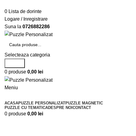
Telefon si Whatsapp
0726.88.22.86
0
Lista de dorinte
Logare / Inregistrare
Suna la
0726882286
Selecteaza categoria
Search
0
produse
0,00
lei
Meniu
Categorii de produse
ACASA
PUZZLE PERSONALIZAT
PUZZLE MAGNETIC
PUZZLE CU TEMATICA
DESPRE NOI
CONTACT
0
produse
0,00
lei