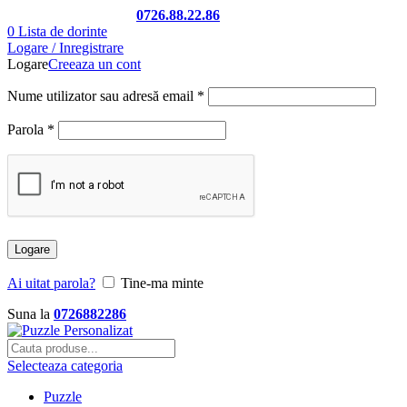
Telefon si Whatsapp
0726.88.22.86
0
Lista de dorinte
Logare / Inregistrare
Logare
Creeaza un cont
Nume utilizator sau adresă email
*
Parola
*
Logare
Ai uitat parola?
Tine-ma minte
Suna la
0726882286
Selecteaza categoria
Puzzle