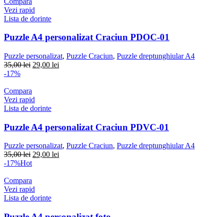
Compara
Vezi rapid
Lista de dorinte
Puzzle A4 personalizat Craciun PDOC-01
Puzzle personalizat
,
Puzzle Craciun
,
Puzzle dreptunghiular A4
Prețul
Prețul
35,00
lei
29,00
lei
inițial
curent
-17%
a
este:
fost:
29,00 lei.
Compara
35,00 lei.
Vezi rapid
Lista de dorinte
Puzzle A4 personalizat Craciun PDVC-01
Puzzle personalizat
,
Puzzle Craciun
,
Puzzle dreptunghiular A4
Prețul
Prețul
35,00
lei
29,00
lei
inițial
curent
-17%
Hot
a
este:
fost:
29,00 lei.
Compara
35,00 lei.
Vezi rapid
Lista de dorinte
Puzzle A4 personalizat foto