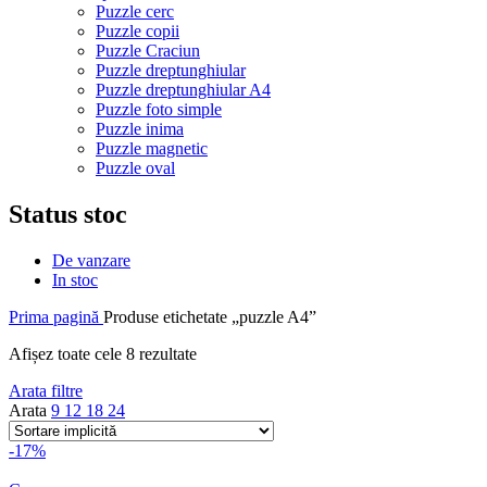
Puzzle cerc
Puzzle copii
Puzzle Craciun
Puzzle dreptunghiular
Puzzle dreptunghiular A4
Puzzle foto simple
Puzzle inima
Puzzle magnetic
Puzzle oval
Status stoc
De vanzare
In stoc
Prima pagină
Produse etichetate „puzzle A4”
Afișez toate cele 8 rezultate
Arata filtre
Arata
9
12
18
24
-17%