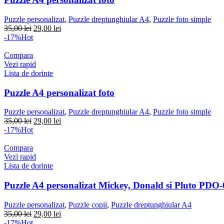
Puzzle personalizat
,
Puzzle dreptunghiular A4
,
Puzzle foto simple
Prețul
Prețul
35,00
lei
29,00
lei
inițial
curent
-17%
Hot
a
este:
fost:
29,00 lei.
Compara
35,00 lei.
Vezi rapid
Lista de dorinte
Puzzle A4 personalizat foto
Puzzle personalizat
,
Puzzle dreptunghiular A4
,
Puzzle foto simple
Prețul
Prețul
35,00
lei
29,00
lei
inițial
curent
-17%
Hot
a
este:
fost:
29,00 lei.
Compara
35,00 lei.
Vezi rapid
Lista de dorinte
Puzzle A4 personalizat Mickey, Donald si Pluto PDO-
Puzzle personalizat
,
Puzzle copii
,
Puzzle dreptunghiular A4
Prețul
Prețul
35,00
lei
29,00
lei
inițial
curent
-17%
Hot