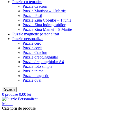
Puzzle cu tematica
Puzzle Craciun
Puzzle Martisor – 1 Martie
Puzzle Pasti
Puzzle Ziua Copiilor – 1 iunie
Puzzle Ziua Indragostitilor
Puzzle Ziua Mamei – 8 Martie
Puzzle magnetic personalizat
Puzzle personalizat
Puzzle cerc
Puzzle copii
Puzzle Craciun
Puzzle dreptunghiular
Puzzle dreptunghiular A4
Puzzle foto simple
Puzzle inima
Puzzle magnetic
Puzzle oval
Search
0
produse
0,00
lei
Meniu
Categorii de produse