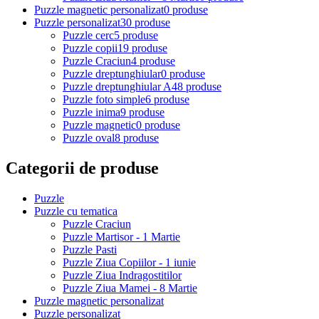
Puzzle magnetic personalizat
0 produse
Puzzle personalizat
30 produse
Puzzle cerc
5 produse
Puzzle copii
19 produse
Puzzle Craciun
4 produse
Puzzle dreptunghiular
0 produse
Puzzle dreptunghiular A4
8 produse
Puzzle foto simple
6 produse
Puzzle inima
9 produse
Puzzle magnetic
0 produse
Puzzle oval
8 produse
Categorii de produse
Puzzle
Puzzle cu tematica
Puzzle Craciun
Puzzle Martisor - 1 Martie
Puzzle Pasti
Puzzle Ziua Copiilor - 1 iunie
Puzzle Ziua Indragostitilor
Puzzle Ziua Mamei - 8 Martie
Puzzle magnetic personalizat
Puzzle personalizat