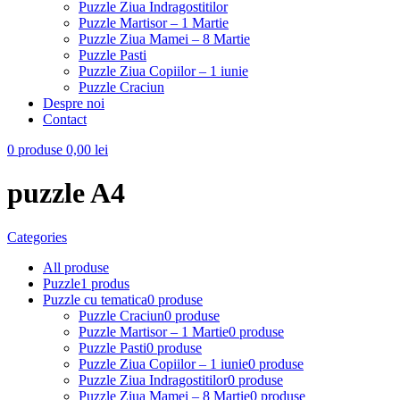
Puzzle Ziua Indragostitilor
Puzzle Martisor – 1 Martie
Puzzle Ziua Mamei – 8 Martie
Puzzle Pasti
Puzzle Ziua Copiilor – 1 iunie
Puzzle Craciun
Despre noi
Contact
0
produse
0,00
lei
puzzle A4
Categories
All
produse
Puzzle
1 produs
Puzzle cu tematica
0 produse
Puzzle Craciun
0 produse
Puzzle Martisor – 1 Martie
0 produse
Puzzle Pasti
0 produse
Puzzle Ziua Copiilor – 1 iunie
0 produse
Puzzle Ziua Indragostitilor
0 produse
Puzzle Ziua Mamei – 8 Martie
0 produse