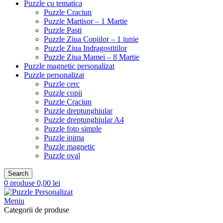
Puzzle cu tematica
Puzzle Craciun
Puzzle Martisor – 1 Martie
Puzzle Pasti
Puzzle Ziua Copiilor – 1 iunie
Puzzle Ziua Indragostitilor
Puzzle Ziua Mamei – 8 Martie
Puzzle magnetic personalizat
Puzzle personalizat
Puzzle cerc
Puzzle copii
Puzzle Craciun
Puzzle dreptunghiular
Puzzle dreptunghiular A4
Puzzle foto simple
Puzzle inima
Puzzle magnetic
Puzzle oval
Search
0
produse
0,00
lei
Meniu
Categorii de produse