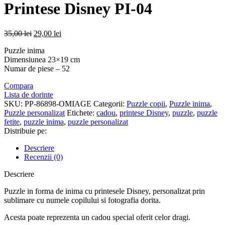
35,00 lei.
Printese Disney PI-04
Prețul
Prețul
35,00
lei
29,00
lei
inițial
curent
Puzzle inima
a
este:
Dimensiunea 23×19 cm
fost:
29,00 lei.
Numar de piese – 52
35,00 lei.
Compara
Lista de dorinte
SKU:
PP-86898-OMIAGE
Categorii:
Puzzle copii
,
Puzzle inima
,
Puzzle personalizat
Etichete:
cadou
,
printese Disney
,
puzzle
,
puzzle
fetite
,
puzzle inima
,
puzzle personalizat
Distribuie pe:
Descriere
Recenzii (0)
Descriere
Puzzle in forma de inima cu printesele Disney, personalizat prin
sublimare cu numele copilului si fotografia dorita.
Acesta poate reprezenta un cadou special oferit celor dragi.