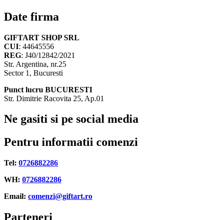
inițial
curent
a
este:
Date firma
fost:
29,00 lei.
35,00 lei.
GIFTART SHOP SRL
CUI
: 44645556
REG
: J40/12842/2021
Str. Argentina, nr.25
Sector 1, Bucuresti
Punct lucru BUCURESTI
Str. Dimitrie Racovita 25, Ap.01
Ne gasiti si pe social media
Pentru informatii comenzi
Tel:
0726882286
WH:
0726882286
Email:
comenzi@giftart.ro
Parteneri