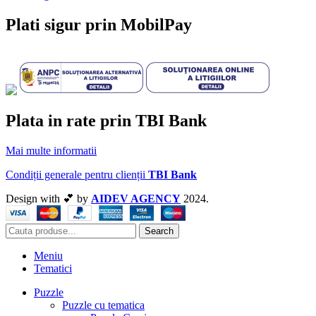
Plati sigur prin MobilPay
Plata in rate prin TBI Bank
Mai multe informatii
Condiții generale pentru clienții
TBI Bank
Design with 💕 by
AIDEV AGENCY
2024.
Search
Meniu
Tematici
Puzzle
Puzzle cu tematica