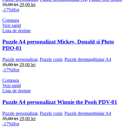
Prețul
Prețul
35,00
lei
29,00
lei
inițial
curent
-17%
Hot
a
este:
fost:
29,00 lei.
Compara
35,00 lei.
Vezi rapid
Lista de dorinte
Puzzle A4 personalizat Mickey, Donald si Pluto
PDO-01
Puzzle personalizat
,
Puzzle copii
,
Puzzle dreptunghiular A4
Prețul
Prețul
35,00
lei
29,00
lei
inițial
curent
-17%
Hot
a
este:
fost:
29,00 lei.
Compara
35,00 lei.
Vezi rapid
Lista de dorinte
Puzzle A4 personalizat Winnie the Pooh PDV-01
Puzzle personalizat
,
Puzzle copii
,
Puzzle dreptunghiular A4
Prețul
Prețul
35,00
lei
29,00
lei
inițial
curent
-17%
Hot
a
este: