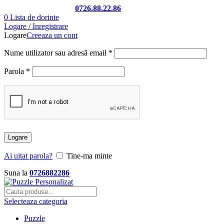
Telefon si Whatsapp
0726.88.22.86
0
Lista de dorinte
Logare / Inregistrare
Logare
Creeaza un cont
Nume utilizator sau adresă email
*
Parola
*
Logare
Ai uitat parola?
Tine-ma minte
Suna la
0726882286
Selecteaza categoria
Puzzle