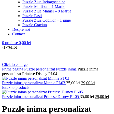
Puzzle Ziua Indragostitilor
Puzzle Martisor – 1 Martie
Puzzle Ziua Mamei – 8 Martie
Puzzle Pasti
Puzzle Ziua Copiilor – 1 iunie
Puzzle Craciun
Despre noi
Contact
0
produse
0,00
lei
-17%
Hot
Click to enlarge
Prima pagină
Puzzle personalizat
Puzzle inima
Puzzle inima
personalizat Printese Disney PI-04
Prețul
Prețul
Puzzle inima personalizat Minnie PI-03
35,00
lei
29,00
lei
inițial
curent
Back to products
a
este:
fost:
Prețul
29,00 lei.
Pre
Puzzle inima personalizat Printese Disney PI-05
35,00
lei
29,00
lei
35,00 lei.
inițial
cur
a
est
Puzzle inima personalizat
fost:
29,