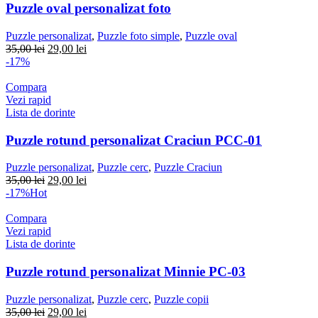
Puzzle oval personalizat foto
Puzzle personalizat
,
Puzzle foto simple
,
Puzzle oval
Prețul
Prețul
35,00
lei
29,00
lei
inițial
curent
-17%
a
este:
fost:
29,00 lei.
Compara
35,00 lei.
Vezi rapid
Lista de dorinte
Puzzle rotund personalizat Craciun PCC-01
Puzzle personalizat
,
Puzzle cerc
,
Puzzle Craciun
Prețul
Prețul
35,00
lei
29,00
lei
inițial
curent
-17%
Hot
a
este:
fost:
29,00 lei.
Compara
35,00 lei.
Vezi rapid
Lista de dorinte
Puzzle rotund personalizat Minnie PC-03
Puzzle personalizat
,
Puzzle cerc
,
Puzzle copii
Prețul
Prețul
35,00
lei
29,00
lei