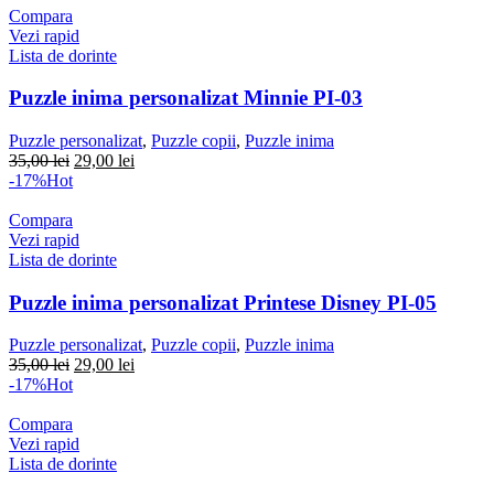
fost:
29,00 lei.
Compara
35,00 lei.
Vezi rapid
Lista de dorinte
Puzzle inima personalizat Minnie PI-03
Puzzle personalizat
,
Puzzle copii
,
Puzzle inima
Prețul
Prețul
35,00
lei
29,00
lei
inițial
curent
-17%
Hot
a
este:
fost:
29,00 lei.
Compara
35,00 lei.
Vezi rapid
Lista de dorinte
Puzzle inima personalizat Printese Disney PI-05
Puzzle personalizat
,
Puzzle copii
,
Puzzle inima
Prețul
Prețul
35,00
lei
29,00
lei
inițial
curent
-17%
Hot
a
este:
fost:
29,00 lei.
Compara
35,00 lei.
Vezi rapid
Lista de dorinte