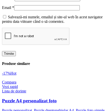
Email
*
Salvează-mi numele, emailul și site-ul web în acest navigator
pentru data viitoare când o să comentez.
Produse similare
-17%
Hot
Compara
Vezi rapid
Lista de dorinte
Puzzle A4 personalizat foto
Puzzle personalizat
,
Puzzle dreptunghiular A4
,
Puzzle foto simple