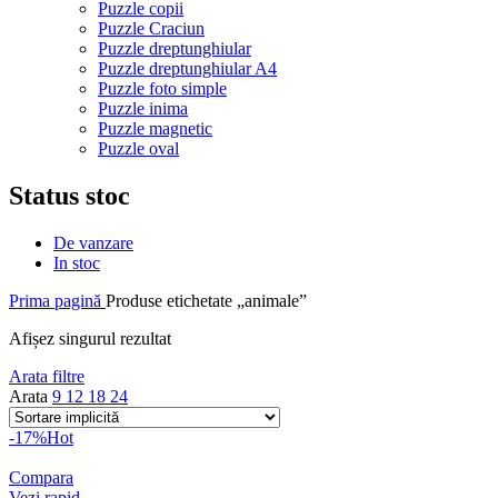
Puzzle copii
Puzzle Craciun
Puzzle dreptunghiular
Puzzle dreptunghiular A4
Puzzle foto simple
Puzzle inima
Puzzle magnetic
Puzzle oval
Status stoc
De vanzare
In stoc
Prima pagină
Produse etichetate „animale”
Afișez singurul rezultat
Arata filtre
Arata
9
12
18
24
-17%
Hot
Compara
Vezi rapid