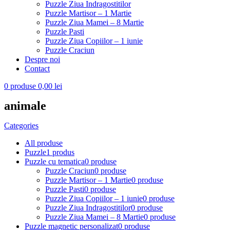
Puzzle Ziua Indragostitilor
Puzzle Martisor – 1 Martie
Puzzle Ziua Mamei – 8 Martie
Puzzle Pasti
Puzzle Ziua Copiilor – 1 iunie
Puzzle Craciun
Despre noi
Contact
0
produse
0,00
lei
animale
Categories
All
produse
Puzzle
1 produs
Puzzle cu tematica
0 produse
Puzzle Craciun
0 produse
Puzzle Martisor – 1 Martie
0 produse
Puzzle Pasti
0 produse
Puzzle Ziua Copiilor – 1 iunie
0 produse
Puzzle Ziua Indragostitilor
0 produse
Puzzle Ziua Mamei – 8 Martie
0 produse
Puzzle magnetic personalizat
0 produse