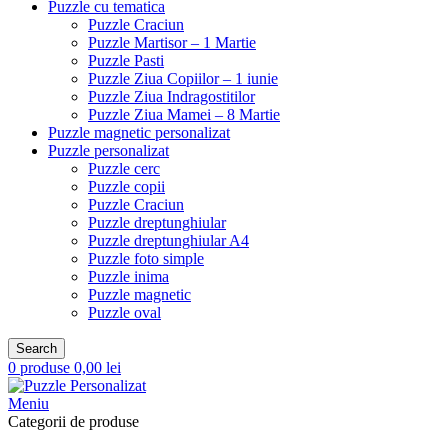
Puzzle cu tematica
Puzzle Craciun
Puzzle Martisor – 1 Martie
Puzzle Pasti
Puzzle Ziua Copiilor – 1 iunie
Puzzle Ziua Indragostitilor
Puzzle Ziua Mamei – 8 Martie
Puzzle magnetic personalizat
Puzzle personalizat
Puzzle cerc
Puzzle copii
Puzzle Craciun
Puzzle dreptunghiular
Puzzle dreptunghiular A4
Puzzle foto simple
Puzzle inima
Puzzle magnetic
Puzzle oval
Search
0
produse
0,00
lei
Meniu
Categorii de produse