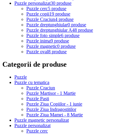
Puzzle personalizat
30 produse
Puzzle cerc
5 produse
Puzzle copii
19 produse
Puzzle Craciun
4 produse
Puzzle dreptunghiular
0 produse
Puzzle dreptunghiular A4
8 produse
Puzzle foto simple
6 produse
Puzzle inima
9 produse
Puzzle magnetic
0 produse
Puzzle oval
8 produse
Categorii de produse
Puzzle
Puzzle cu tematica
Puzzle Craciun
Puzzle Martisor - 1 Martie
Puzzle Pasti
Puzzle Ziua Copiilor - 1 iunie
Puzzle Ziua Indragostitilor
Puzzle Ziua Mamei - 8 Martie
Puzzle magnetic personalizat
Puzzle personalizat
Puzzle cerc