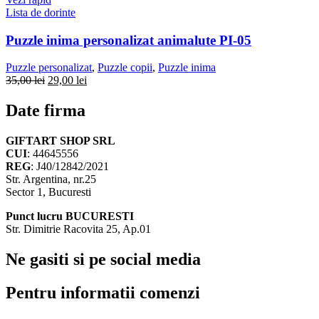
Lista de dorinte
Puzzle inima personalizat animalute PI-05
Puzzle personalizat
,
Puzzle copii
,
Puzzle inima
Prețul
Prețul
35,00
lei
29,00
lei
inițial
curent
a
este:
Date firma
fost:
29,00 lei.
35,00 lei.
GIFTART SHOP SRL
CUI
: 44645556
REG
: J40/12842/2021
Str. Argentina, nr.25
Sector 1, Bucuresti
Punct lucru BUCURESTI
Str. Dimitrie Racovita 25, Ap.01
Ne gasiti si pe social media
Pentru informatii comenzi