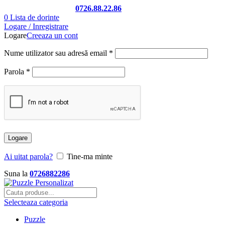
Telefon si Whatsapp
0726.88.22.86
0
Lista de dorinte
Logare / Inregistrare
Logare
Creeaza un cont
Nume utilizator sau adresă email
*
Parola
*
Logare
Ai uitat parola?
Tine-ma minte
Suna la
0726882286
Selecteaza categoria
Puzzle