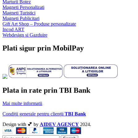
Marturii Botez
Magneti Personalizati
Magneti Turistici
Magneti Publicitari
Gift Art Shop – Produse personalizate
Incod ART
Webdesign si Gazduire
Plati sigur prin MobilPay
Plata in rate prin TBI Bank
Mai multe informatii
Condiții generale pentru clienții
TBI Bank
Design with 💕 by
AIDEV AGENCY
2024.